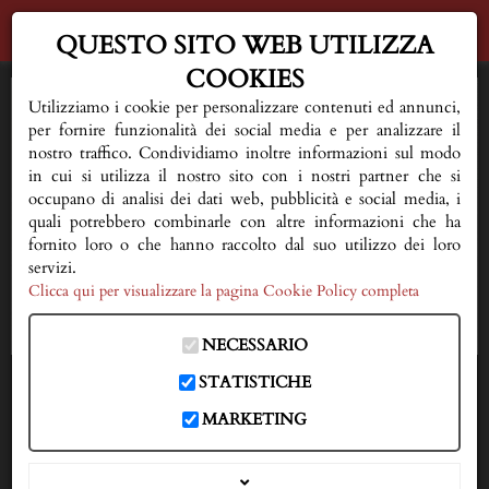
QUESTO SITO WEB UTILIZZA
COOKIES
HOME
Utilizziamo i cookie per personalizzare contenuti ed annunci,
per fornire funzionalità dei social media e per analizzare il
AL VOSTRO FIANCO
nostro traffico. Condividiamo inoltre informazioni sul modo
in cui si utilizza il nostro sito con i nostri partner che si
occupano di analisi dei dati web, pubblicità e social media, i
QUALCHE CONSIGLIO
quali potrebbero combinarle con altre informazioni che ha
fornito loro o che hanno raccolto dal suo utilizzo dei loro
FIORERIA E SERVIZI
servizi.
Clicca qui per visualizzare la pagina Cookie Policy completa
NECROLOGI
NECESSARIO
DOVE SIAMO
STATISTICHE
IN CASO DI DECESSO
MARKETING
333 3593150
CONTATTI