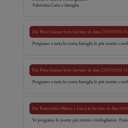
Valentina Carta e famiglia
Da: Pina Gianna Soro (inviato in data 23/07/2024 15
Porgiamo a tutta la vostra famiglia le più sentite con
Da: Pina Gianna Soro (inviato in data 23/07/2024 15
Porgiamo a tutta la vostra famiglia le più sentite con
Da: Francotino Mereu e Lisa Lai (inviato in data 06/
Vi porgiamo le nostre più sentite condoglianze. Fran