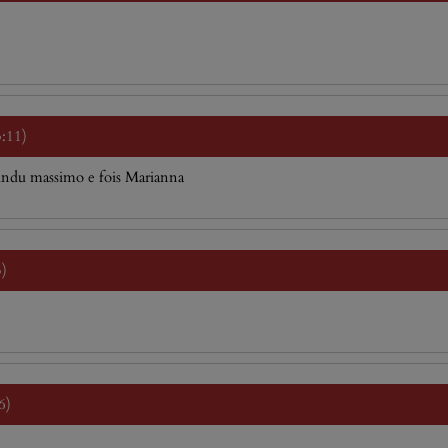
3:11)
gundu massimo e fois Marianna
5)
6)