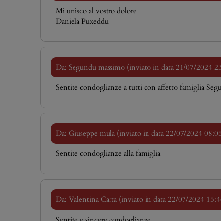
Mi unisco al vostro dolore
Daniela Puxeddu
Da: Segundu massimo (inviato in data 21/07/2024 2
Sentite condoglianze a tutti con affetto famiglia Se
Da: Giuseppe mula (inviato in data 22/07/2024 08:0
Sentite condoglianze alla famiglia
Da: Valentina Carta (inviato in data 22/07/2024 15:4
Sentite e sincere condoglianze