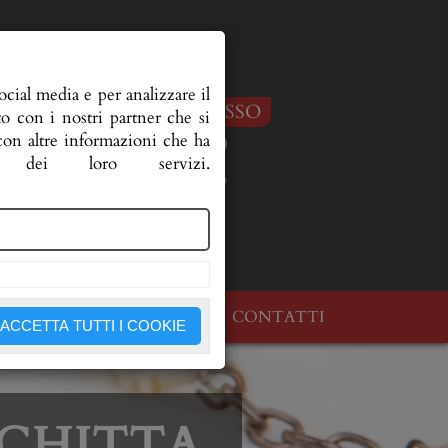
cial media e per analizzare il
IN CASO DI DECESSO
to con i nostri partner che si
333 3593150
 con altre informazioni che ha
dei loro servizi.
333 2894745
OLOGI
DOVE SIAMO
CONTATTI
ACCETTA TUTTI I COOKIE
CHITTA