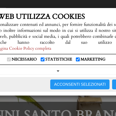
WEB UTILIZZA COOKIES
onalizzare contenuti ed annunci, per fornire funzionalità dei so
 inoltre informazioni sul modo in cui si utilizza il nostro si
web, pubblicità e social media, i quali potrebbero combinarle
he hanno raccolto dal suo utilizzo 
 pagina Cookie Policy completa
NECESSARIO
STATISTICHE
MARKETING
ALCHE CONSIGLIO
FIORERIA E SERVIZI
NECR
ACCONSENTI SELEZIONATI
NNI SANTO BRAN