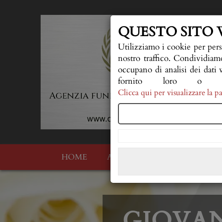
QUESTO SITO 
Utilizziamo i cookie per pers
nostro traffico. Condividiamo
occupano di analisi dei dati 
fornito loro o c
Clicca qui per visualizzare la
HOME
AL VOSTRO FIANCO
QU
GIOVA