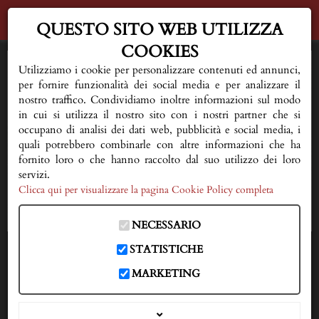
QUESTO SITO WEB UTILIZZA
COOKIES
HOME
Utilizziamo i cookie per personalizzare contenuti ed annunci,
per fornire funzionalità dei social media e per analizzare il
AL VOSTRO FIANCO
nostro traffico. Condividiamo inoltre informazioni sul modo
in cui si utilizza il nostro sito con i nostri partner che si
occupano di analisi dei dati web, pubblicità e social media, i
QUALCHE CONSIGLIO
quali potrebbero combinarle con altre informazioni che ha
fornito loro o che hanno raccolto dal suo utilizzo dei loro
FIORERIA E SERVIZI
servizi.
Clicca qui per visualizzare la pagina Cookie Policy completa
NECROLOGI
NECESSARIO
DOVE SIAMO
STATISTICHE
IN CASO DI DECESSO
MARKETING
333 3593150
CONTATTI