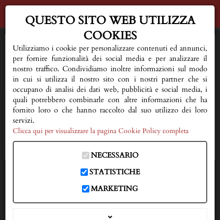
QUESTO SITO WEB UTILIZZA
COOKIES
HOME
Utilizziamo i cookie per personalizzare contenuti ed annunci,
per fornire funzionalità dei social media e per analizzare il
AL VOSTRO FIANCO
nostro traffico. Condividiamo inoltre informazioni sul modo
in cui si utilizza il nostro sito con i nostri partner che si
occupano di analisi dei dati web, pubblicità e social media, i
QUALCHE CONSIGLIO
quali potrebbero combinarle con altre informazioni che ha
fornito loro o che hanno raccolto dal suo utilizzo dei loro
FIORERIA E SERVIZI
servizi.
Clicca qui per visualizzare la pagina Cookie Policy completa
NECROLOGI
NECESSARIO
DOVE SIAMO
STATISTICHE
IN CASO DI DECESSO
MARKETING
333 3593150
CONTATTI