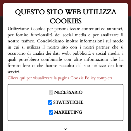
QUESTO SITO WEB UTILIZZA
COOKIES
HOME
Utilizziamo i cookie per personalizzare contenuti ed annunci,
per fornire funzionalità dei social media e per analizzare il
AL VOSTRO FIANCO
nostro traffico. Condividiamo inoltre informazioni sul modo
in cui si utilizza il nostro sito con i nostri partner che si
occupano di analisi dei dati web, pubblicità e social media, i
QUALCHE CONSIGLIO
quali potrebbero combinarle con altre informazioni che ha
fornito loro o che hanno raccolto dal suo utilizzo dei loro
FIORERIA E SERVIZI
servizi.
Clicca qui per visualizzare la pagina Cookie Policy completa
NECROLOGI
NECESSARIO
DOVE SIAMO
STATISTICHE
IN CASO DI DECESSO
MARKETING
333 3593150
CONTATTI