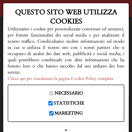
QUESTO SITO WEB UTILIZZA
COOKIES
HOME
Utilizziamo i cookie per personalizzare contenuti ed annunci,
per fornire funzionalità dei social media e per analizzare il
AL VOSTRO FIANCO
nostro traffico. Condividiamo inoltre informazioni sul modo
in cui si utilizza il nostro sito con i nostri partner che si
occupano di analisi dei dati web, pubblicità e social media, i
QUALCHE CONSIGLIO
quali potrebbero combinarle con altre informazioni che ha
fornito loro o che hanno raccolto dal suo utilizzo dei loro
FIORERIA E SERVIZI
servizi.
Clicca qui per visualizzare la pagina Cookie Policy completa
NECROLOGI
NECESSARIO
DOVE SIAMO
STATISTICHE
IN CASO DI DECESSO
MARKETING
333 3593150
CONTATTI