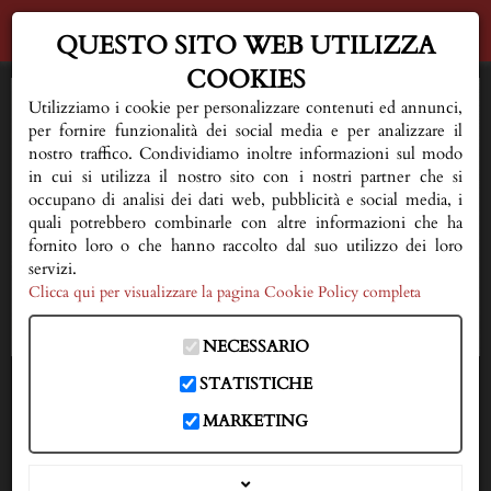
QUESTO SITO WEB UTILIZZA
COOKIES
HOME
Utilizziamo i cookie per personalizzare contenuti ed annunci,
per fornire funzionalità dei social media e per analizzare il
AL VOSTRO FIANCO
nostro traffico. Condividiamo inoltre informazioni sul modo
in cui si utilizza il nostro sito con i nostri partner che si
occupano di analisi dei dati web, pubblicità e social media, i
QUALCHE CONSIGLIO
quali potrebbero combinarle con altre informazioni che ha
fornito loro o che hanno raccolto dal suo utilizzo dei loro
FIORERIA E SERVIZI
servizi.
Clicca qui per visualizzare la pagina Cookie Policy completa
NECROLOGI
NECESSARIO
DOVE SIAMO
STATISTICHE
IN CASO DI DECESSO
MARKETING
333 3593150
CONTATTI