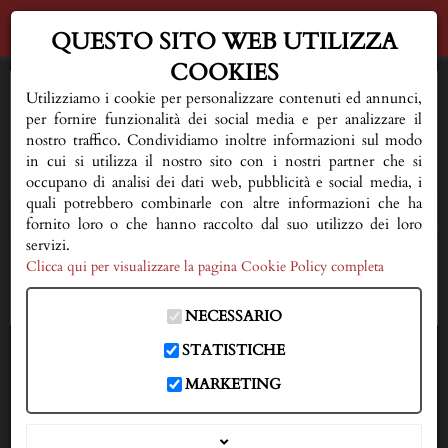
QUESTO SITO WEB UTILIZZA
COOKIES
HOME
Utilizziamo i cookie per personalizzare contenuti ed annunci,
per fornire funzionalità dei social media e per analizzare il
AL VOSTRO FIANCO
nostro traffico. Condividiamo inoltre informazioni sul modo
in cui si utilizza il nostro sito con i nostri partner che si
occupano di analisi dei dati web, pubblicità e social media, i
QUALCHE CONSIGLIO
quali potrebbero combinarle con altre informazioni che ha
fornito loro o che hanno raccolto dal suo utilizzo dei loro
FIORERIA E SERVIZI
servizi.
Clicca qui per visualizzare la pagina Cookie Policy completa
NECROLOGI
NECESSARIO
DOVE SIAMO
STATISTICHE
IN CASO DI DECESSO
MARKETING
333 3593150
CONTATTI