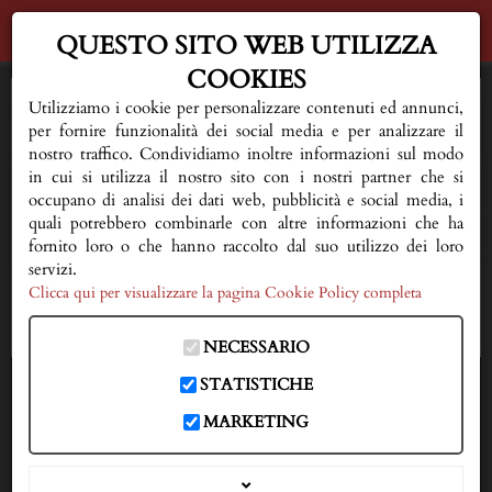
QUESTO SITO WEB UTILIZZA
COOKIES
HOME
Utilizziamo i cookie per personalizzare contenuti ed annunci,
per fornire funzionalità dei social media e per analizzare il
AL VOSTRO FIANCO
nostro traffico. Condividiamo inoltre informazioni sul modo
in cui si utilizza il nostro sito con i nostri partner che si
occupano di analisi dei dati web, pubblicità e social media, i
QUALCHE CONSIGLIO
quali potrebbero combinarle con altre informazioni che ha
fornito loro o che hanno raccolto dal suo utilizzo dei loro
FIORERIA E SERVIZI
servizi.
Clicca qui per visualizzare la pagina Cookie Policy completa
NECROLOGI
NECESSARIO
DOVE SIAMO
STATISTICHE
IN CASO DI DECESSO
MARKETING
333 3593150
CONTATTI