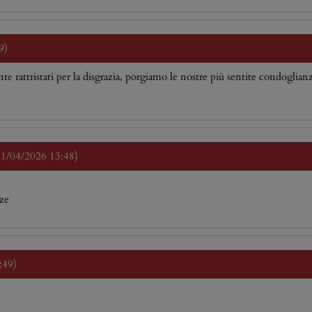
9)
te rattristati per la disgrazia, porgiamo le nostre più sentite condoglian
 21/04/2026 13:48)
nze
:49)