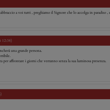
raccio a voi tutti , preghiamo il Signore che lo accolga in paradiso , e a
6 12:38)
ancherà una grande persona.
rribile.
orza per affrontare i giorni che verranno senza la sua luminosa presenza.
6)