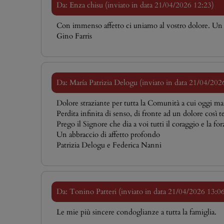
Da: Enza chisu (inviato in data 21/04/2026 12:23)
Con immenso affetto ci uniamo al vostro dolore. Un abb
Gino Farris
Da: María Patrizia Delogu (inviato in data 21/04/202
Dolore straziante per tutta la Comunità a cui oggi m
Perdita infinita di senso, di fronte ad un dolore così te
Prego il Signore che dia a voi tutti il coraggio e la f
Un abbraccio di affetto profondo
Patrizia Delogu e Federica Nanni
Da: Tonino Patteri (inviato in data 21/04/2026 13:0
Le mie più sincere condoglianze a tutta la famiglia.