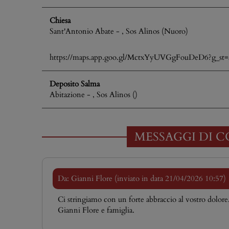
Chiesa
Sant'Antonio Abate - , Sos Alinos (Nuoro)
https://maps.app.goo.gl/MctxYyUVGgFouDeD6?g_st=
Deposito Salma
Abitazione - , Sos Alinos ()
MESSAGGI DI C
Da: Gianni Flore (inviato in data 21/04/2026 10:57)
Ci stringiamo con un forte abbraccio al vostro dolore
Gianni Flore e famiglia.