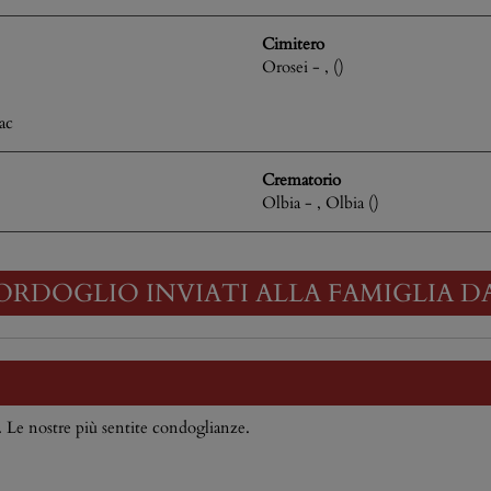
Cimitero
Orosei - , ()
ac
Crematorio
Olbia - , Olbia ()
ORDOGLIO INVIATI ALLA FAMIGLIA D
. Le nostre più sentite condoglianze.