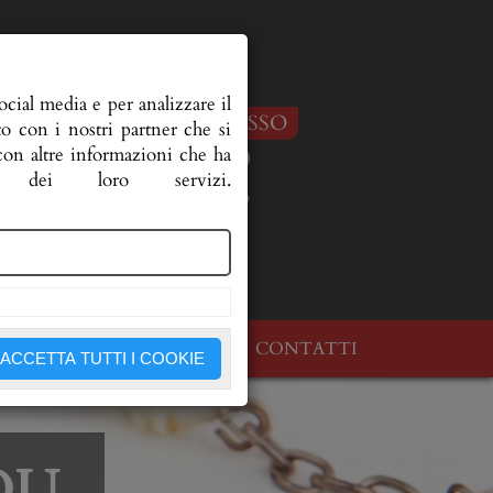
cial media e per analizzare il
IN CASO DI DECESSO
to con i nostri partner che si
333 3593150
 con altre informazioni che ha
dei loro servizi.
333 2894745
OLOGI
DOVE SIAMO
CONTATTI
ACCETTA TUTTI I COOKIE
DU