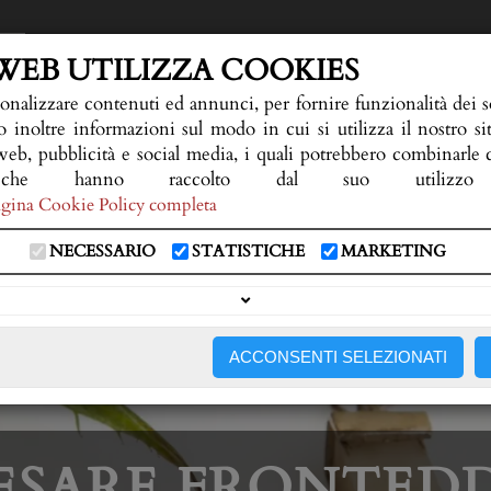
WEB UTILIZZA COOKIES
onalizzare contenuti ed annunci, per fornire funzionalità dei so
 inoltre informazioni sul modo in cui si utilizza il nostro si
web, pubblicità e social media, i quali potrebbero combinarle
he hanno raccolto dal suo utilizzo 
 pagina Cookie Policy completa
NECESSARIO
STATISTICHE
MARKETING
ALCHE CONSIGLIO
FIORERIA E SERVIZI
NECR
ACCONSENTI SELEZIONATI
ESARE FRONTED