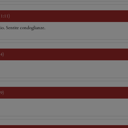
11:11)
o. Sentite condoglianze.
34)
39)