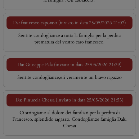
la famiglia . Un abbraccio .
Da: francesco caporaso (inviato in data 25/05/2026 21:07)
Sentite condoglianze a tutta la famiglia per la perdita
prematura del vostro caro francesco.
Da: Giuseppe Pala (inviato in data 25/05/2026 21:39)
Sentite condoglianze,eri veramente un bravo ragazzo
Da: Pinuccia Chessa (inviato in data 25/05/2026 21:53)
Ci stringiamo al dolore dei familiari,per la perdita di
Francesco, splendido ragazzo. Condoglianze famiglia Dalu
Chessa