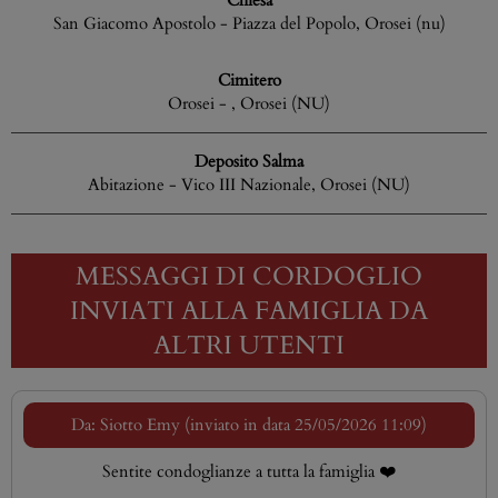
Chiesa
San Giacomo Apostolo - Piazza del Popolo, Orosei (nu)
Cimitero
Orosei - , Orosei (NU)
Deposito Salma
Abitazione - Vico III Nazionale, Orosei (NU)
MESSAGGI DI CORDOGLIO
INVIATI ALLA FAMIGLIA DA
ALTRI UTENTI
Da: Siotto Emy (inviato in data 25/05/2026 11:09)
Sentite condoglianze a tutta la famiglia ❤️