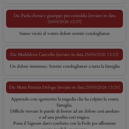
Da: Paola chessa e giuseppe pio cosseddu (inviato in data
25/05/2026 12:37)
Siamo vicini al vostro dolore sentite condoglianze
Da: Maddalena Cancellu (inviato in data 25/05/2026 13:12)
Un dolore immenso. Sentite condoglianze a tutta la famiglia
Da: Maria Patrizia Delogu (inviato in data 25/05/2026 13:20)
Apprendo con sgomento la tragedia che ha colpito la vostra
famiglia.
Difficile trovare le parole di fronte ad un dolore così assoluto
e ad una perdita così tragica.
Possa il Signore darvi conforto con la Fede per affrontare