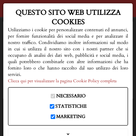
QUESTO SITO WEB UTILIZZA
COOKIES
HOME
Utilizziamo i cookie per personalizzare contenuti ed annunci,
per fornire funzionalità dei social media e per analizzare il
AL VOSTRO FIANCO
nostro traffico. Condividiamo inoltre informazioni sul modo
in cui si utilizza il nostro sito con i nostri partner che si
occupano di analisi dei dati web, pubblicità e social media, i
QUALCHE CONSIGLIO
quali potrebbero combinarle con altre informazioni che ha
fornito loro o che hanno raccolto dal suo utilizzo dei loro
FIORERIA E SERVIZI
servizi.
Clicca qui per visualizzare la pagina Cookie Policy completa
NECROLOGI
NECESSARIO
DOVE SIAMO
STATISTICHE
IN CASO DI DECESSO
MARKETING
333 3593150
CONTATTI