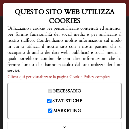
QUESTO SITO WEB UTILIZZA
COOKIES
HOME
Utilizziamo i cookie per personalizzare contenuti ed annunci,
per fornire funzionalità dei social media e per analizzare il
AL VOSTRO FIANCO
nostro traffico. Condividiamo inoltre informazioni sul modo
in cui si utilizza il nostro sito con i nostri partner che si
occupano di analisi dei dati web, pubblicità e social media, i
QUALCHE CONSIGLIO
quali potrebbero combinarle con altre informazioni che ha
fornito loro o che hanno raccolto dal suo utilizzo dei loro
FIORERIA E SERVIZI
servizi.
Clicca qui per visualizzare la pagina Cookie Policy completa
NECROLOGI
NECESSARIO
DOVE SIAMO
STATISTICHE
IN CASO DI DECESSO
MARKETING
333 3593150
CONTATTI