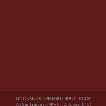
ONORANZE FUNEBRI ORRÙ - ECCA
Via San Francesco, 68 - 08028 Orosei (NU)