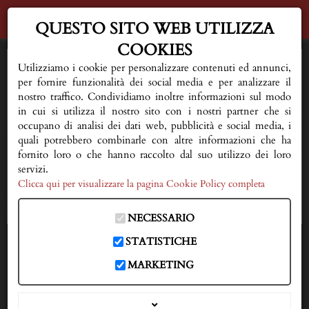
QUESTO SITO WEB UTILIZZA
COOKIES
HOME
Utilizziamo i cookie per personalizzare contenuti ed annunci,
per fornire funzionalità dei social media e per analizzare il
AL VOSTRO FIANCO
nostro traffico. Condividiamo inoltre informazioni sul modo
in cui si utilizza il nostro sito con i nostri partner che si
occupano di analisi dei dati web, pubblicità e social media, i
QUALCHE CONSIGLIO
quali potrebbero combinarle con altre informazioni che ha
fornito loro o che hanno raccolto dal suo utilizzo dei loro
FIORERIA E SERVIZI
servizi.
Clicca qui per visualizzare la pagina Cookie Policy completa
NECROLOGI
NECESSARIO
DOVE SIAMO
STATISTICHE
IN CASO DI DECESSO
MARKETING
333 3593150
CONTATTI